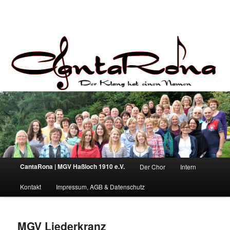
Hauptmenü
CantaRona | MGV Haßloch 1910 e.V.
Der Chor
Intern
Zum primären Inhalt springen
Zum sekundären Inhalt springen
Kontakt
Impressum, AGB & Datenschutz
MGV Liederkranz