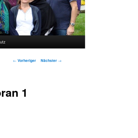
utz
Beitragsnavigation
←
Vorheriger
Nächster
→
ran 1