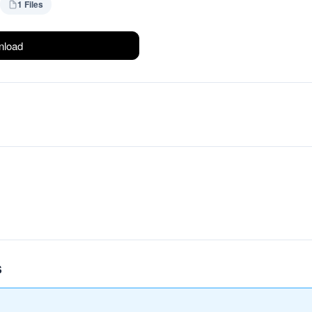
1 Files
load
1
S