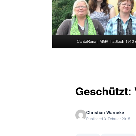
Hauptmenü
CantaRona | MGV Haßloch 1910 
Zum primären Inhalt spring
Zum sekundären Inhalt spr
Geschützt: 
Christian Warneke
Published 3. Februar 2015