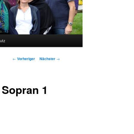
utz
Beitragsnavigation
←
Vorheriger
Nächster
→
 Sopran 1