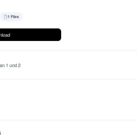
1 Files
load
ran 1 und 2
S