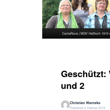
Hauptmenü
CantaRona | MGV Haßloch 1910 
Zum primären Inhalt spring
Zum sekundären Inhalt spr
Geschützt: 
und 2
Christian Warneke
Published 3. Februar 2015