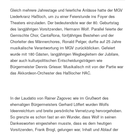
Gleich mehrere Jahrestage und feierliche Anlässe hatte der MGV
Liederkranz Haßloch, um zu einer Feierstunde ins Foyer des
Theaters einzuladen. Der bedeutendste war der 80. Geburtstag
des langjährigen Vorsitzenden, Hermann Wolf. Parallel feierte der
Gemischte Chor, CantaRona, fünfjähriges Bestehen und der
Chorleiter des Männerchores, Ronald Pelger, durfte auf 25 Jahre
musikalische Verantwortung im MGV zurückblicken. Gefeiert
wurde mit 180 Gästen, langjährigen Wegbegleitern der Jubilare,
aber auch kulturpolitischen Entscheidungsträgern wie
Bürgermeister Dennis Grieser. Musikalisch mit von der Partie war
das Akkordeon-Orchester des Haßlocher HAC.
In der Laudatio von Rainer Zagovec wie im Grußwort des
ehemaligen Bürgermeisters Gerhard Löffert wurden Wolfs
Ideenreichtum und breite persönliche Vernetzung hervorgehoben.
So grenzte es schon fast an ein Wunder, dass Wolf in seinen
Dankesworten eingestehen musste, dass es dem heutigen
Vorsitzenden, Frank Brogl, gelungen war, Inhalt und Ablauf der