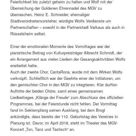
Feierlichkeit bis zuletzt geheim zu halten und Wolf mit der
Überreichung der Goldenen Ehrennadel des MGV zu
überraschen. Heinz E. Schneider, ehemaliger
Stadtverordnetenvorsteher, würdigte Wolfs Verdienste um
Partnerschaften – sowohl in der Partnerstadt Varkaus als auch in
Rüsselsheim selbst.
Einer der emotionalen Momente des Vormittages war der
pianistische Beitrag von Kulturpreisträger Albrecht Schmidt, der
ein Arrangement aus vielen Liedern der Gesangsaktivitäten Wolfs
erarbeitet hatte.
Auch der zweite Chor, CantaRona, wurde mit dem Wirken Wolfs
verknüpft. Schließlich war der Geehrte einer der Initiatoren, um
den gemischten Chor in den MGV zu integrieren. Klar durften
Auftritte der beiden Chöre, samt eines gemeinsamen
Liedbeitrages „Klänge der Freude“ zum Abschluss des offiziellen
Programmes, bei der Feierstunde nicht fehlen. Der Vormittag
fand im Sektempfang seinen Ausklang, bei dem Brogl
ankündigte, dass bereits der 110. Geburtstag des Vereines in
Planung ist. Davor, im April 2018, steht im Theater das MGV-
Konzert „Ton, Tanz und Tastisch“ an.