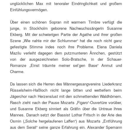
unglücklichen Max mit tenoraler Eindringlichkeit und großem
Einfühlungsvermögen.
Über einen schönen Sopran mit warmem Timbre verfügt die
junge, in Stockholm geborene Nachwuchssängerin Susanne
Ekberg. Mit der schwierigen Partie der Agathe und ihrer großen
Szene „Wie nahte mir der Schlummer“ hat die noch nicht ganz
gefestigte Stimme indes noch ihre Probleme. Elena Daniela
Mazilu verleiht dagegen dem putzmunteren Ännchen, gestützt
von der ausgezeichneten Solo-Bratsche, in der Schauer-
Romanze „Einst träumte meiner sel’gen Base“ Anmut und
Charme.
Da lassen sich die Herren des Männergesangvereins Liederkranz
Rüsselsheim-Haßloch nicht lange bitten und wetteifern beim
Jägerchor nach Herzenslust mit den schmetternden Waldhörnern.
Rasch zieht nach der Pause Mozarts „Figaro“-Ouvertüre vorüber,
und Susanne Ekberg sinniert als Gräfin über die Untreue ihres
Mannes. Danach setzt der Bassist Lothar Fritsch in der Arie des
Osmin („Solche hergelaufenen Laffen“) aus Mozarts „Entführung
aus dem Serail“ seine ganze Erfahrung ein. Alexander Spemann